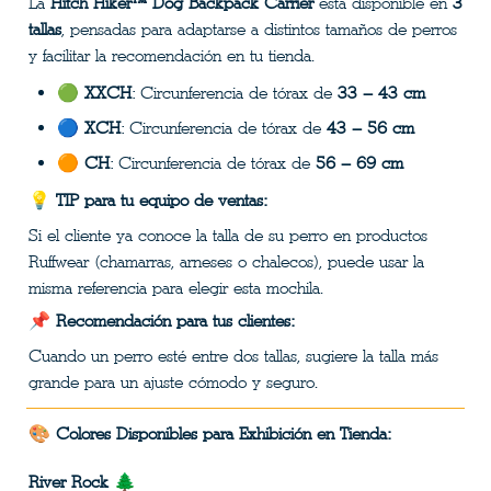
La 
Hitch Hiker™ Dog Backpack Carrier
 está disponible en 
3 
tallas
, pensadas para adaptarse a distintos tamaños de perros 
y facilitar la recomendación en tu tienda.
🟢 
XXCH
: Circunferencia de tórax de 
33 – 43 cm
🔵 
XCH
: Circunferencia de tórax de 
43 – 56 cm
🟠 
CH
: Circunferencia de tórax de 
56 – 69 cm
💡 
TIP para tu equipo de ventas:
Si el cliente ya conoce la talla de su perro en productos 
Ruffwear (chamarras, arneses o chalecos), puede usar la 
misma referencia para elegir esta mochila.
📌 
Recomendación para tus clientes:
Cuando un perro esté entre dos tallas, sugiere la talla más 
grande para un ajuste cómodo y seguro.
🎨 
Colores Disponibles para Exhibición en Tienda:
River Rock
 🌲